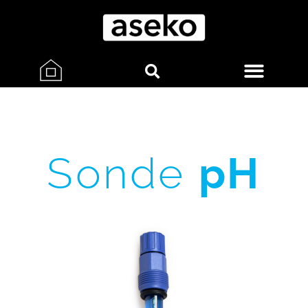
Sonde
pH
PROFI