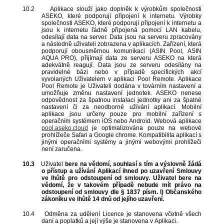
10.2
Aplikace slouží jako doplněk k výrobkům společnosti
ASEKO, které podporují připojení k internetu. Výrobky
společnosti ASEKO, které podporují připojení k internetu a
jsou k internetu řádně připojená pomocí LAN kabelu,
odesílají data na server. Data jsou na serveru zpracovány
a následně uživateli zobrazena v aplikacích. Zařízení, která
podporují obousměrnou komunikaci (ASIN Pool, ASIN
AQUA PRO), přijímají data ze serveru ASEKO na která
adekvátně reagují. Data jsou ze serveru odesílány na
pravidelné bázi nebo v případě specifických akcí
vyvolaných Uživatelem v aplikaci Pool Remote. Aplikace
Pool Remote je Uživateli dodána v továrním nastavení a
umožňuje změnu nastavení jednotek. ASEKO nenese
odpovědnost za špatnou instalaci jednotky ani za špatné
nastavení či za neodborné užívání aplikací. Mobilní
aplikace jsou určeny pouze pro mobilní zařízení s
operačním systémem iOS nebo Android. Webová aplikace
pool.aseko.cloud
je optimalizována pouze na webové
prohlížeče Safari a Google chrome. Kompatibilita aplikací s
jinými operačními systémy a jinými webovými prohlížeči
není zaručena.
10.3
Uživatel
bere na vědomí, souhlasí s tím a výslovně žádá
o přístup a užívání Aplikací ihned po uzavření Smlouvy
ve lhůtě pro odstoupení od smlouvy. Uživatel bere na
vědomí, že v takovém případě nebude mít právo na
odstoupení od smlouvy dle § 1837 písm. l) Občanského
zákoníku ve lhůtě 14 dnů od jejího uzavření.
10.4
Odměna za udělení Licence je stanovena včetně všech
daní a poplatků a její výše je stanovena v Aplikaci.