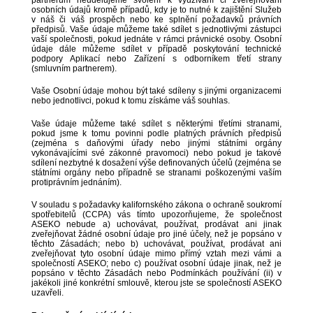
osobních údajů kromě případů, kdy je to nutné k zajištění Služeb
v náš či váš prospěch nebo ke splnění požadavků právních
předpisů. Vaše údaje můžeme také sdílet s jednotlivými zástupci
vaší společnosti, pokud jednáte v rámci právnické osoby. Osobní
údaje dále můžeme sdílet v případě poskytování technické
podpory Aplikací nebo Zařízení s odborníkem třetí strany
(smluvním partnerem).
Vaše Osobní údaje mohou být také sdíleny s jinými organizacemi
nebo jednotlivci, pokud k tomu získáme váš souhlas.
Vaše údaje můžeme také sdílet s některými třetími stranami,
pokud jsme k tomu povinni podle platných právních předpisů
(zejména s daňovými úřady nebo jinými státními orgány
vykonávajícími své zákonné pravomoci) nebo pokud je takové
sdílení nezbytné k dosažení výše definovaných účelů (zejména se
státními orgány nebo případně se stranami poškozenými vaším
protiprávním jednáním).
V souladu s požadavky kalifornského zákona o ochraně soukromí
spotřebitelů (CCPA) vás tímto upozorňujeme, že společnost
ASEKO nebude a) uchovávat, používat, prodávat ani jinak
zveřejňovat žádné osobní údaje pro jiné účely, než je popsáno v
těchto Zásadách; nebo b) uchovávat, používat, prodávat ani
zveřejňovat tyto osobní údaje mimo přímý vztah mezi vámi a
společností ASEKO; nebo c) používat osobní údaje jinak, než je
popsáno v těchto Zásadách nebo Podmínkách používání (ii) v
jakékoli jiné konkrétní smlouvě, kterou jste se společností ASEKO
uzavřeli.