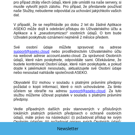
pro případ ztráty všech údajů, které jste umístili na naše servery, si
musíte vytvořit jejich zálohu. Pro případ, že přestanete používat
naše Služby, nebudeme odpovídat za uchování jakýchkoliv vašich
dat.
V případě, že se nepřihlásíte po dobu 2 let do žádné Aplikace
ASEKO může dojít k odebrání přístupu do Uživatelského účtu a
Aplikace a k „pseudonymizaci“ osobních údajů. O tom bude
Uživateli poskytnuto oznámení nejméně 2 měsíce předem.
Své osobní údaje můžete spravovat na adrese
support@aseko.cloud
nebo prostřednictvím Uživatelského účtu
na webové adrese account.aseko.cloud. Za správnost Osobních
údajů, které nám poskytnete, odpovídáte sami. Očekáváme, že
budete kontrolovat Osobní údaje, které nám poskytujete, a pokud
dojde k jakémukoli nesouladu, aktualizujete své Osobní údaje
nebo nesoulad nahlásíte společnosti ASEKO.
Obyvatelé EU mohou v souladu s platnými právními předpisy
požádat o kopii informací, které o nich uchováváme. Za tímto
účelem se obraťte na adresu
support@aseko.cloud
. Za tuto
službu můžeme účtovat poplatek v souladu s platnými právními
předpisy.
Vedle případných dalších práv stanovených v příslušných
lokálních platných právních předpisech o ochraně osobních
údajů, máte právo na následující: (i) požadovat přístup ke svým
Osobním údajům; (ii) požadovat opravu svých Osobních údajů;
(iii) požadovat výmaz svých Osobních údajů; (iv) požadovat
Newsletter
omezení zpracování svých Osobních údajů; (v) požadovat
přenositelnost Osobních údajů; nebo (vi) vznést námitku proti