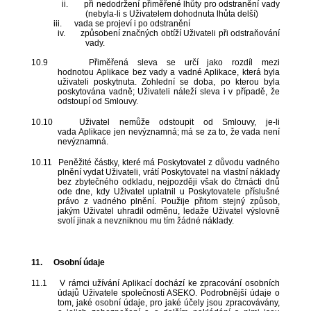
ii.
při nedodržení přiměřené lhůty pro odstranění vady
(nebyla-li s Uživatelem dohodnuta lhůta delší)
iii.
vada se projeví i po odstranění
iv.
způsobení značných obtíží Uživateli při odstraňování
vady.
10.9
Přiměřená sleva se určí jako rozdíl mezi
hodnotou Aplikace bez vady a vadné Aplikace, která byla
uživateli poskytnuta. Zohlední se doba, po kterou byla
poskytována vadně; Uživateli náleží sleva i v případě, že
odstoupí od Smlouvy.
10.10
Uživatel nemůže odstoupit od Smlouvy, je-li
vada Aplikace jen nevýznamná; má se za to, že vada není
nevýznamná.
10.11
Peněžité částky, které má Poskytovatel z důvodu vadného
plnění vydat Uživateli, vrátí Poskytovatel na vlastní náklady
bez zbytečného odkladu, nejpozději však do čtrnácti dnů
ode dne, kdy Uživatel uplatnil u Poskytovatele příslušné
právo z vadného plnění. Použije přitom stejný způsob,
jakým Uživatel uhradil odměnu, ledaže Uživatel výslovně
svolí jinak a nevzniknou mu tím žádné náklady.
11.
Osobní údaje
11.1
V rámci užívání Aplikací dochází ke zpracování osobních
údajů Uživatele společností ASEKO. Podrobnější údaje o
tom, jaké osobní údaje, pro jaké účely jsou zpracovávány,