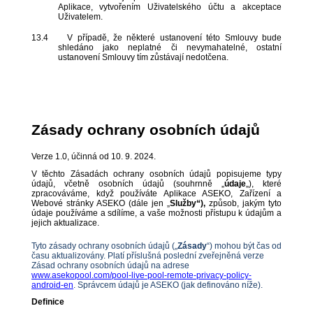
Aplikace, vytvořením Uživatelského účtu a akceptace
Uživatelem.
13.4
V případě, že některé ustanovení této Smlouvy bude
shledáno jako neplatné či nevymahatelné, ostatní
ustanovení Smlouvy tím zůstávají nedotčena.
Zásady ochrany osobních údajů
Verze 1.0, účinná od 10. 9. 2024.
V těchto Zásadách ochrany osobních údajů popisujeme typy
údajů, včetně osobních údajů (souhrnně „
údaje
„), které
zpracováváme, když používáte Aplikace ASEKO, Zařízení a
Webové stránky ASEKO (dále jen „
Služby“),
způsob, jakým tyto
údaje používáme a sdílíme, a vaše možnosti přístupu k údajům a
jejich aktualizace.
Tyto zásady ochrany osobních údajů („
Zásady
“) mohou být čas od
času aktualizovány. Platí příslušná poslední zveřejněná verze
Zásad ochrany osobních údajů na adrese
www.asekopool.com/pool-live-pool-remote-privacy-policy-
android-en
. Správcem údajů je ASEKO (jak definováno níže).
Definice