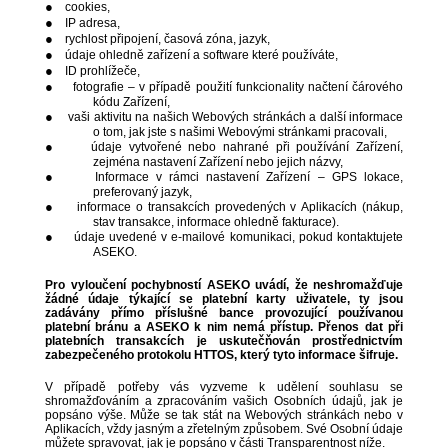
●
cookies,
●
IP adresa,
●
rychlost připojení, časová zóna, jazyk,
●
údaje ohledně zařízení a software které používáte,
●
ID prohlížeče,
●
fotografie – v případě použití funkcionality načtení čárového
kódu Zařízení,
●
vaši aktivitu na našich Webových stránkách a další informace
o tom, jak jste s našimi Webovými stránkami pracovali,
●
údaje vytvořené nebo nahrané při používání Zařízení,
zejména nastavení Zařízení nebo jejich názvy,
●
Informace v rámci nastavení Zařízení – GPS lokace,
preferovaný jazyk,
●
informace o transakcích provedených v Aplikacích (nákup,
stav transakce, informace ohledně fakturace).
●
údaje uvedené v e-mailové komunikaci, pokud kontaktujete
ASEKO.
Pro vyloučení pochybností ASEKO uvádí, že neshromažďuje
žádné údaje týkající se platební karty uživatele, ty jsou
zadávány přímo příslušné bance provozující používanou
platební bránu a ASEKO k nim nemá přístup. Přenos dat při
platebních transakcích je uskutečňován prostřednictvím
zabezpečeného protokolu HTTOS, který tyto informace šifruje.
V případě potřeby vás vyzveme k udělení souhlasu se
shromažďováním a zpracováním vašich Osobních údajů, jak je
popsáno výše. Může se tak stát na Webových stránkách nebo v
Aplikacích, vždy jasným a zřetelným způsobem. Své Osobní údaje
můžete spravovat, jak je popsáno v části Transparentnost níže.