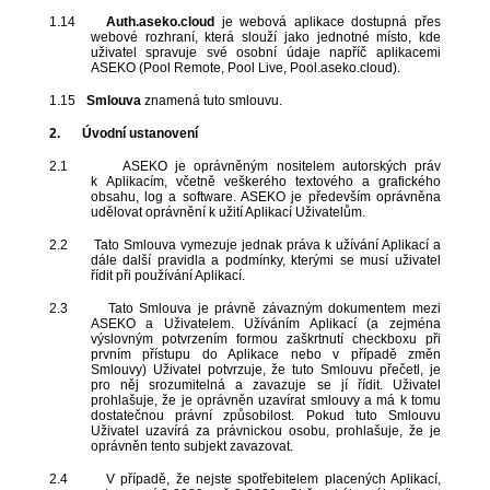
1.14
Auth.aseko.cloud
je webová aplikace dostupná přes
webové rozhraní, která slouží jako jednotné místo, kde
uživatel spravuje své osobní údaje napříč aplikacemi
ASEKO (Pool Remote, Pool Live, Pool.aseko.cloud).
1.15
Smlouva
znamená tuto smlouvu.
2.
Úvodní ustanovení
2.1
ASEKO je oprávněným nositelem autorských práv
k Aplikacím, včetně veškerého textového a grafického
obsahu, log a software. ASEKO je především oprávněna
udělovat oprávnění k užití Aplikací Uživatelům.
2.2
Tato Smlouva vymezuje jednak práva k užívání Aplikací a
dále další pravidla a podmínky, kterými se musí uživatel
řídit při používání Aplikací.
2.3
Tato Smlouva je právně závazným dokumentem mezi
ASEKO a Uživatelem. Užíváním Aplikací (a zejména
výslovným potvrzením formou zaškrtnutí checkboxu při
prvním přístupu do Aplikace nebo v případě změn
Smlouvy) Uživatel potvrzuje, že tuto Smlouvu přečetl, je
pro něj srozumitelná a zavazuje se jí řídit. Uživatel
prohlašuje, že je oprávněn uzavírat smlouvy a má k tomu
dostatečnou právní způsobilost. Pokud tuto Smlouvu
Uživatel uzavírá za právnickou osobu, prohlašuje, že je
oprávněn tento subjekt zavazovat.
2.4
V případě, že nejste spotřebitelem placených Aplikací,