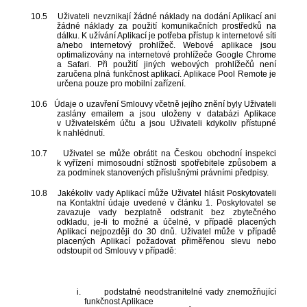
10.5
Uživateli nevznikají žádné náklady na dodání Aplikací ani
žádné náklady za použití komunikačních prostředků na
dálku. K užívání Aplikací je potřeba přístup k internetové síti
a/nebo internetový prohlížeč. Webové aplikace jsou
optimalizovány na internetové prohlížeče Google Chrome
a Safari. Při použití jiných webových prohlížečů není
zaručena plná funkčnost aplikací. Aplikace Pool Remote je
určena pouze pro mobilní zařízení.
10.6
Údaje o uzavření Smlouvy včetně jejího znění byly Uživateli
zaslány emailem a jsou uloženy v databázi Aplikace
v Uživatelském účtu a jsou Uživateli kdykoliv přístupné
k nahlédnutí.
10.7
Uživatel se může obrátit na Českou obchodní inspekci
k vyřízení mimosoudní stížnosti spotřebitele způsobem a
za podmínek stanovených příslušnými právními předpisy.
10.8
Jakékoliv vady Aplikací může Uživatel hlásit Poskytovateli
na Kontaktní údaje uvedené v článku 1. Poskytovatel se
zavazuje vady bezplatně odstranit bez zbytečného
odkladu, je-li to možné a účelné, v případě placených
Aplikací nejpozději do 30 dnů. Uživatel může v případě
placených Aplikací požadovat přiměřenou slevu nebo
odstoupit od Smlouvy v případě:
i.
podstatné neodstranitelné vady znemožňující
funkčnost Aplikace