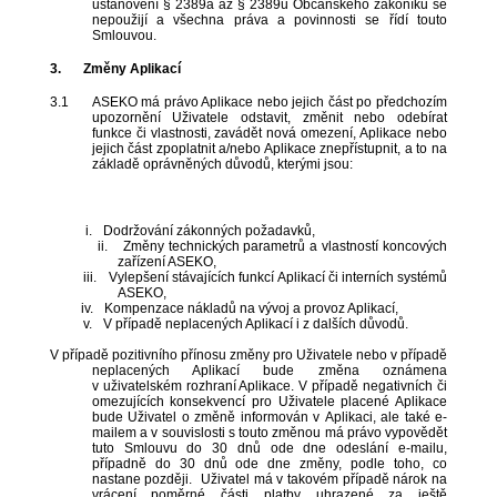
ustanovení § 2389a až § 2389u Občanského zákoníku se
nepoužijí a všechna práva a povinnosti se řídí touto
Smlouvou.
3.
Změny Aplikací
3.1
ASEKO má právo Aplikace nebo jejich část po předchozím
upozornění Uživatele odstavit, změnit nebo odebírat
funkce či vlastnosti, zavádět nová omezení, Aplikace nebo
jejich část zpoplatnit a/nebo Aplikace znepřístupnit, a to na
základě oprávněných důvodů, kterými jsou:
i.
Dodržování zákonných požadavků,
ii.
Změny technických parametrů a vlastností koncových
zařízení ASEKO,
iii.
Vylepšení stávajících funkcí Aplikací či interních systémů
ASEKO,
iv.
Kompenzace nákladů na vývoj a provoz Aplikací,
v.
V případě neplacených Aplikací i z dalších důvodů.
V případě pozitivního přínosu změny pro Uživatele nebo v případě
neplacených Aplikací bude změna oznámena
v uživatelském rozhraní Aplikace. V případě negativních či
omezujících konsekvencí pro Uživatele placené Aplikace
bude Uživatel o změně informován v Aplikaci, ale také e-
mailem a v souvislosti s touto změnou má právo vypovědět
tuto Smlouvu do 30 dnů ode dne odeslání e-mailu,
případně do 30 dnů ode dne změny, podle toho, co
nastane později. Uživatel má v takovém případě nárok na
vrácení poměrné části platby uhrazené za ještě