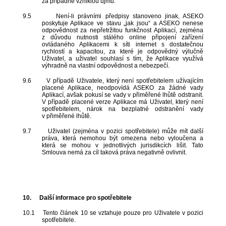
za případně vzniklou újmu.
9.5
Není-li právními předpisy stanoveno jinak, ASEKO
poskytuje Aplikace ve stavu „jak jsou“ a ASEKO nenese
odpovědnost za nepřetržitou funkčnost Aplikací, zejména
z důvodu nutnosti stálého online připojení zařízení
ovládaného Aplikacemi k síti internet s dostatečnou
rychlostí a kapacitou, za které je odpovědný výlučně
Uživatel, a uživatel souhlasí s tím, že Aplikace využívá
výhradně na vlastní odpovědnost a nebezpečí.
9.6
V případě Uživatele, který není spotřebitelem užívajícím
placené Aplikace, neodpovídá ASEKO za žádné vady
Aplikací, avšak pokusí se vady v přiměřené lhůtě odstranit.
V případě placené verze Aplikace má Uživatel, který není
spotřebitelem, nárok na bezplatné odstranění vady
v přiměřené lhůtě.
9.7
Uživatel (zejména v pozici spotřebitele) může mít další
práva, která nemohou být omezena nebo vyloučena a
která se mohou v jednotlivých jurisdikcích lišit. Tato
Smlouva nemá za cíl taková práva negativně ovlivnit.
10.
Další informace pro spotřebitele
10.1
Tento článek 10 se vztahuje pouze pro Uživatele v pozici
spotřebitele.