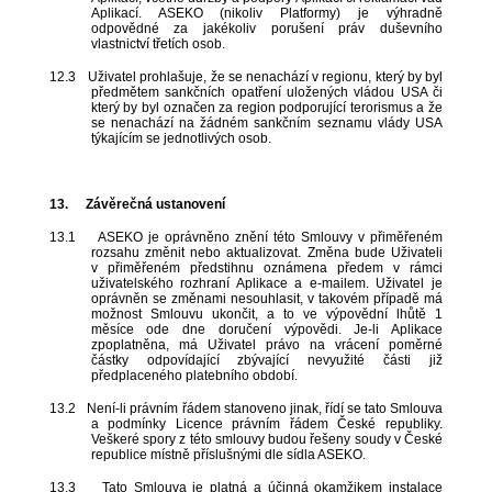
Aplikací. ASEKO (nikoliv Platformy) je výhradně
odpovědné za jakékoliv porušení práv duševního
vlastnictví třetích osob.
12.3
Uživatel prohlašuje, že se nenachází v regionu, který by byl
předmětem sankčních opatření uložených vládou USA či
který by byl označen za region podporující terorismus a že
se nenachází na žádném sankčním seznamu vlády USA
týkajícím se jednotlivých osob.
13.
Závěrečná ustanovení
13.1
ASEKO je oprávněno znění této Smlouvy v přiměřeném
rozsahu změnit nebo aktualizovat. Změna bude Uživateli
v přiměřeném předstihnu oznámena předem v rámci
uživatelského rozhraní Aplikace a e-mailem. Uživatel je
oprávněn se změnami nesouhlasit, v takovém případě má
možnost Smlouvu ukončit, a to ve výpovědní lhůtě 1
měsíce ode dne doručení výpovědi. Je-li Aplikace
zpoplatněna, má Uživatel právo na vrácení poměrné
částky odpovídající zbývající nevyužité části již
předplaceného platebního období.
13.2
Není-li právním řádem stanoveno jinak, řídí se tato Smlouva
a podmínky Licence právním řádem České republiky.
Veškeré spory z této smlouvy budou řešeny soudy v České
republice místně příslušnými dle sídla ASEKO.
13.3
Tato Smlouva je platná a účinná okamžikem instalace