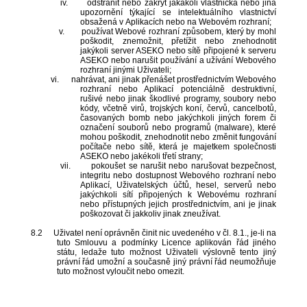
iv.
odstranit nebo zakrýt jakákoli vlastnická nebo jiná
upozornění týkající se intelektuálního vlastnictví
obsažená v Aplikacích nebo na Webovém rozhraní;
v.
používat Webové rozhraní způsobem, který by mohl
poškodit, znemožnit, přetížit nebo znehodnotit
jakýkoli server ASEKO nebo sítě připojené k serveru
ASEKO nebo narušit používání a užívání Webového
rozhraní jinými Uživateli;
vi.
nahrávat, ani jinak přenášet prostřednictvím Webového
rozhraní nebo Aplikací potenciálně destruktivní,
rušivé nebo jinak škodlivé programy, soubory nebo
kódy, včetně virů, trojských koní, červů, cancelbotů,
časovaných bomb nebo jakýchkoli jiných forem či
označení souborů nebo programů (malware), které
mohou poškodit, znehodnotit nebo změnit fungování
počítače nebo sítě, která je majetkem společnosti
ASEKO nebo jakékoli třetí strany;
vii.
pokoušet se narušit nebo narušovat bezpečnost,
integritu nebo dostupnost Webového rozhraní nebo
Aplikací, Uživatelských účtů, hesel, serverů nebo
jakýchkoli sítí připojených k Webovému rozhraní
nebo přístupných jejich prostřednictvím, ani je jinak
poškozovat či jakkoliv jinak zneužívat.
8.2
Uživatel není oprávněn činit nic uvedeného v čl. 8.1., je-li na
tuto Smlouvu a podmínky Licence aplikován řád jiného
státu, ledaže tuto možnost Uživateli výslovně tento jiný
právní řád umožní a současně jiný právní řád neumožňuje
tuto možnost vyloučit nebo omezit.