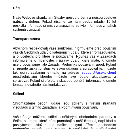
Děti
Naše Webové stránky ani Služby nejsou určeny a nejsou účelově
nabízeny dětem. Pokud zjistíme, že nám osoba mladší 16 let
poskytla informace přímo, vynasnažíme se tyto informace z našich
systémů vymazat.
Transparentnost
Abychom respektovali vaše soukromí, informujeme před použitím
vašich Osobních údajů o kategoriích údajů, které shromažďujeme,
a o účelech, pro které je používáme. Rovněž vás v Zásadách
informujeme o možnostech správy údajů, které máte. K tomuto
účelu používáme tyto Zásady, Podmínky používání, apod. Pokud
si přejete získat přístup ke svým údajům a spravovat je, můžete
tak učinit zasláním e-mailu na adresu
support@aseko.cloud
prostřednictvím kterého můžete své údaje aktualizovat a
spravovat. Pokud si přejete získat podrobnější informace k tomuto
tématu, neváhejte nás kontaktovat.
Sdílení
Shromážděné osobní údaje jsou sdíleny s třetími stranami
v souladu s těmito Zásadami a Podmínkami používání.
Vaše údaje můžeme sdílet s některými obchodními partnery a
třetími stranami, které nám pomáhají s naší činností, například s
poskytovateli služeb dle našich pokynů. Těmto obchodním
partnerům neudělujeme svolení k využívání či zveřejňování