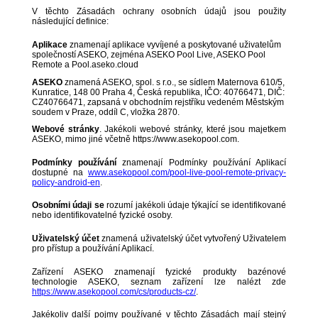
V těchto Zásadách ochrany osobních údajů jsou použity
následující definice:
Aplikace
znamenají aplikace vyvíjené a poskytované uživatelům
společností ASEKO, zejména ASEKO Pool Live, ASEKO Pool
Remote a Pool.aseko.cloud
ASEKO
znamená ASEKO, spol. s r.o., se sídlem Maternova 610/5,
Kunratice, 148 00 Praha 4, Česká republika, IČO: 40766471, DIČ:
CZ40766471, zapsaná v obchodním rejstříku vedeném Městským
soudem v Praze, oddíl C, vložka 2870.
Webové stránky
. Jakékoli webové stránky, které jsou majetkem
ASEKO, mimo jiné včetně https://www.asekopool.com.
Podmínky používání
znamenají Podmínky používání Aplikací
dostupné na
www.asekopool.com/pool-live-pool-remote-privacy-
policy-android-en
.
Osobními údaji se
rozumí jakékoli údaje týkající se identifikované
nebo identifikovatelné fyzické osoby.
Uživatelský účet
znamená uživatelský účet vytvořený Uživatelem
pro přístup a používání Aplikací.
Zařízení ASEKO znamenají fyzické produkty bazénové
technologie ASEKO, seznam zařízení lze nalézt zde
https://www.asekopool.com/cs/products-cz/
.
Jakékoliv další pojmy používané v těchto Zásadách mají stejný