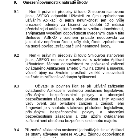
9.
Omezení povinnosti k náhradě škody
9.1
Není-li právními předpisy či touto Smlouvou stanoveno
jinak, ASEKO odpovídá Uživateli za újmu způsobenou
užíváním Aplikací či jejich nefunkčností jen do výše
uhrazené odměny za Licenci za období 12 měsíců
předcházející událost, která vedla ke vzniku odpovědnosti,
s výjimkami vyloučení odpovědnosti uvedenými dále v této
Smlouvě. ASEKO v žádném případě neodpovídá za
jakoukoliv nepřímou škodu, ušlý zisk, škodu způsobenou
na dobré pověsti, ztrátu dat či jiné nehmotné škody.
9.2
Není-li právními předpisy či touto Smlouvou stanoveno
jinak, ASEKO nenese v souvislosti s užíváním Aplikací
Uživatelem žádnou odpovědnost za poškození zařízení
ovládaného Aplikacemi a/nebo újmu na zdraví a majetku,
včetně újmy na životním prostředí vzniklé v souvislosti
s užíváním zařízení ovládaným Aplikacemi.
9.3
Uživatel je povinen řídit se při užívání zařízením
ovládaného Aplikacemi veškerou příslušnou legislativou,
příslušnými bezpečnostními pokyny a obecnými
bezpečnostními zásadami a před jakýkoli užitím Aplikací
vždy ověřit, zda ovládané zařízení a způsob jeho
fungování je v souladu s takovou příslušnou legislativou,
příslušnými bezpečnostními pokyny a obecnými
bezpečnostními zásadami a zda užitím ovládaného
zařízení není ohrožena bezpečnost osob nebo majetku.
9.4
Při změně základního nastavení jednotlivých funkcí Aplikací
ze strany uživatele nenese ASEKO žádnou odpovědnost