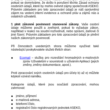
pokud se domníváme, že došlo k porušení těchto Zásad ochrany
osobních údajů, které by mohlo ovlivnit zájmy společnosti ASEKO.
Právním základem pro toto zpracování údajů je náš oprávněný
zájem na vedení interní evidence a ochraně práv a zájmů nás a
ostatních uživatelů.
f)
plnit zákonné povinnosti stanovené zákony
. Vaše osobní
údaje můžeme použít a zveřejnit, pokud to vyžaduje zákon,
například v reakci na soudní rozhodnutí, nebo správní, daňové či
jiné řízení. Právním základem pro toto zpracování údajů je plnění
našich zákonných povinností.
Při činnostech uvedených shora můžeme využívat také
následující poskytovatele služeb třetích stran:
●
Ecomail
– služba pro rozesílání hromadných e-mailových
zpráv Uživatelům v souvislosti s užíváním Aplikací (jejich
změny, změny dokumentace, apod.).
Proti zpracování svých osobních údajů pro účely b) až e) můžete
kdykoli vznést námitku.
Kategorie údajů, které jsou součástí zpracování, mohou
zahrnovat:
●
jméno, příjmení
●
e-mailová adresa,
●
telefonní číslo,
●
registrační číslo registrovaných jednotek ASEKO,