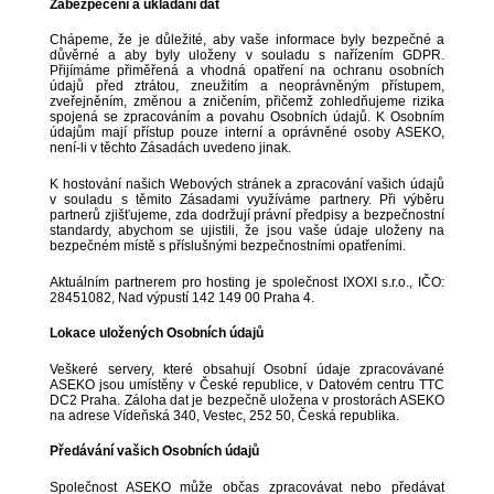
Zabezpečení a ukládání dat
Chápeme, že je důležité, aby vaše informace byly bezpečné a
důvěrné a aby byly uloženy v souladu s nařízením GDPR.
Přijímáme přiměřená a vhodná opatření na ochranu osobních
údajů před ztrátou, zneužitím a neoprávněným přístupem,
zveřejněním, změnou a zničením, přičemž zohledňujeme rizika
spojená se zpracováním a povahu Osobních údajů. K Osobním
údajům mají přístup pouze interní a oprávněné osoby ASEKO,
není-li v těchto Zásadách uvedeno jinak.
K hostování našich Webových stránek a zpracování vašich údajů
v souladu s těmito Zásadami využíváme partnery. Při výběru
partnerů zjišťujeme, zda dodržují právní předpisy a bezpečnostní
standardy, abychom se ujistili, že jsou vaše údaje uloženy na
bezpečném místě s příslušnými bezpečnostními opatřeními.
Aktuálním partnerem pro hosting je společnost IXOXI s.r.o., IČO:
28451082, Nad výpustí 142 149 00 Praha 4.
Lokace uložených Osobních údajů
Veškeré servery, které obsahují Osobní údaje zpracovávané
ASEKO jsou umístěny v České republice, v Datovém centru TTC
DC2 Praha. Záloha dat je bezpečně uložena v prostorách ASEKO
na adrese Vídeňská 340, Vestec, 252 50, Česká republika.
Předávání vašich Osobních údajů
Společnost ASEKO může občas zpracovávat nebo předávat