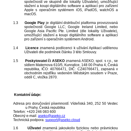
společností ve skupině dle lokality Uživatele), umožňující
stažení a koupi digitálního software a aplikací pro
zařízení
Apple s operačním systémem iOS, iPadOS, watchOS a
macOS.
1.3
Google Play
je
digitální distribuční platforma provozovaná
společností Google LLC; Google Ireland Limited, nebo
Google Asia Pacific Pte. Limited (dle lokality Uživatele),
umožňující stažení a koupi digitálního software a aplikací
pro
zařízení s operačním systémem Android.
1.4
Licence
znamená podlicenci k užívání Aplikací udělenou
Uživateli dle podmínek článku 3 této Smlouvy.
1.5
Poskytovatel či ASEKO
znamená ASEKO, spol. s r.o., se
sídlem Maternova 610/5, Kunratice, 148 00 Praha 4, Česká
republika, IČO: 40766471, DIČ: CZ40766471, zapsaná v
obchodním rejstříku vedeném Městským soudem v Praze,
oddíl C, vložka 2870.
Kontaktní údaje:
Adresa pro doručování písemností: Vídeňská 340, 252 50 Vestec
u Prahy, Česká republika
Telefon: +420 246 083 600
Obecný e-mail:
aseko@aseko.cz
Technická podpora:
support@aseko.cloud
1.6
Uživatel
znamená jakoukoliv fyzickou nebo právnickou