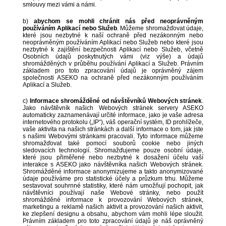
smlouvy mezi vámi a námi.
b)
abychom se mohli chránit nás před neoprávněným
používáním Aplikací nebo Služeb
. Můžeme shromažďovat údaje,
které jsou nezbytné k naší ochraně před nezákonným nebo
neoprávněným používáním Aplikací nebo Služeb nebo které jsou
nezbytné k zajištění bezpečnosti Aplikací nebo Služeb, včetně
Osobních údajů poskytnutých vámi (viz výše) a údajů
shromážděných v průběhu používání Aplikací a Služeb. Právním
základem pro toto zpracování údajů je oprávněný zájem
společnosti ASEKO na ochraně před nezákonným používáním
Aplikací a Služeb.
c)
Informace shromážděné od návštěvníků Webových stránek
.
Jako návštěvník našich Webových stránek servery ASEKO
automaticky zaznamenávají určité informace, jako je vaše adresa
internetového protokolu („IP“), váš operační systém, ID prohlížeče,
vaše aktivita na našich stránkách a další informace o tom, jak jste
s našimi Webovými stránkami pracovali. Tyto informace můžeme
shromažďovat také pomocí souborů cookie nebo jiných
sledovacích technologií. Shromažďujeme pouze osobní údaje,
které jsou přiměřené nebo nezbytné k dosažení účelu vaší
interakce s ASEKO jako návštěvníka našich Webových stránek.
Shromážděné informace anonymizujeme a takto anonymizované
údaje používáme pro statistické účely a průzkum trhu. Můžeme
sestavovat souhrnné statistiky, které nám umožňují pochopit, jak
návštěvníci používají naše Webové stránky, nebo použít
shromážděné informace k provozování Webových stránek,
marketingu a reklamě našich aktivit a provozování našich aktivit,
ke zlepšení designu a obsahu, abychom vám mohli lépe sloužit.
Právním základem pro toto zpracování údajů je náš oprávněný