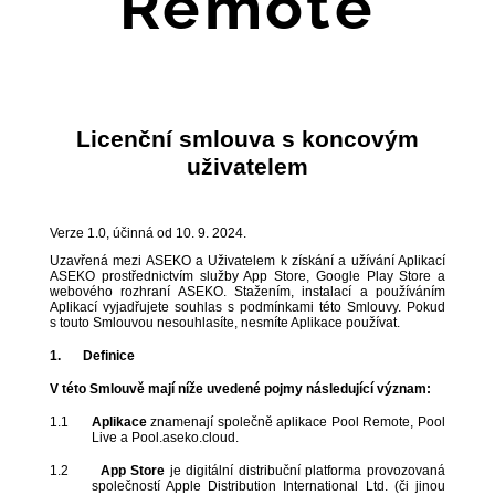
Remote
Licenční smlouva s koncovým
uživatelem
Verze 1.0, účinná od 10. 9. 2024.
Uzavřená mezi ASEKO a Uživatelem k získání a užívání Aplikací
ASEKO prostřednictvím služby App Store, Google Play Store a
webového rozhraní ASEKO. Stažením, instalací a používáním
Aplikací vyjadřujete souhlas s podmínkami této Smlouvy. Pokud
s touto Smlouvou nesouhlasíte, nesmíte Aplikace používat.
1.
Definice
V této Smlouvě mají níže uvedené pojmy následující význam:
1.1
Aplikace
znamenají společně aplikace Pool Remote, Pool
Live a Pool.aseko.cloud.
1.2
App Store
je
digitální distribuční platforma provozovaná
společností Apple Distribution International Ltd. (či jinou