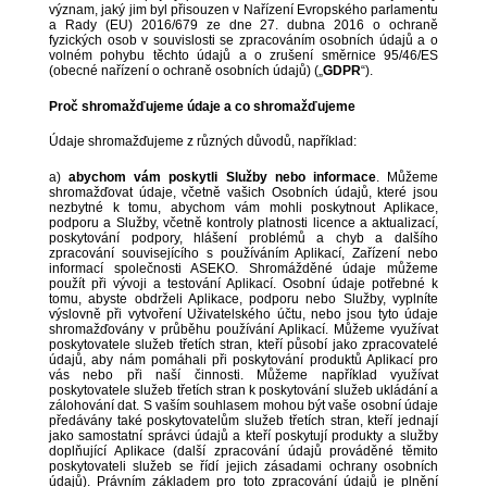
význam, jaký jim byl přisouzen v Nařízení Evropského parlamentu
a Rady (EU) 2016/679 ze dne 27. dubna 2016 o ochraně
fyzických osob v souvislosti se zpracováním osobních údajů a o
volném pohybu těchto údajů a o zrušení směrnice 95/46/ES
(obecné nařízení o ochraně osobních údajů) („
GDPR
“).
Proč shromažďujeme údaje a co shromažďujeme
Údaje shromažďujeme z různých důvodů, například:
a)
abychom vám poskytli Služby nebo informace
. Můžeme
shromažďovat údaje, včetně vašich Osobních údajů, které jsou
nezbytné k tomu, abychom vám mohli poskytnout Aplikace,
podporu a Služby, včetně kontroly platnosti licence a aktualizací,
poskytování podpory, hlášení problémů a chyb a dalšího
zpracování souvisejícího s používáním Aplikací, Zařízení nebo
informací společnosti ASEKO. Shromážděné údaje můžeme
použít při vývoji a testování Aplikací. Osobní údaje potřebné k
tomu, abyste obdrželi Aplikace, podporu nebo Služby, vyplníte
výslovně při vytvoření Uživatelského účtu, nebo jsou tyto údaje
shromažďovány v průběhu používání Aplikací. Můžeme využívat
poskytovatele služeb třetích stran, kteří působí jako zpracovatelé
údajů, aby nám pomáhali při poskytování produktů Aplikací pro
vás nebo při naší činnosti. Můžeme například využívat
poskytovatele služeb třetích stran k poskytování služeb ukládání a
zálohování dat. S vaším souhlasem mohou být vaše osobní údaje
předávány také poskytovatelům služeb třetích stran, kteří jednají
jako samostatní správci údajů a kteří poskytují produkty a služby
doplňující Aplikace (další zpracování údajů prováděné těmito
poskytovateli služeb se řídí jejich zásadami ochrany osobních
údajů). Právním základem pro toto zpracování údajů je plnění