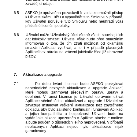
zavádějící údaje.
6.5
ASEKO je oprávněna pozastavit či zcela znemožnit přístup
k Uživatelskému účtu a vypovědět tuto Smlouvu v případě,
kdy Uživatel porušuje tuto Smlouvu nebo neuhradí včas
příslušné licenční poplatky.
6.6
Uživatel může Uživatelský účet včetně všech souvisejících
dat kdykoliv smazat. Uživatel však bude před smazáním
informován o tom, že tím ztratí možnost od okamžiku
smazání Aplikace využívat, a to i v případě placených
Aplikací bez nároku na vrácení jakékoliv části již uhrazené
platby.
7.
Aktualizace a upgrade
7.1
Po dobu trvání Licence bude ASEKO poskytovat
neperiodické nezbytné aktualizace a upgrade Aplikací,
které mohou zahrnovat především opravy, úpravy a
doplnění. V rámci Licence je Uživatel oprávněn užívat
Aplikace včetně těchto aktualizací a upgrade. Uživatel se
zavazuje instalovat veškeré aktualizace bez zbytečného
odkladu, aby bylo zajištěno kontinuální fungování Aplikací
a jejich kompatibilita a bezpečnost. Uživatel bude na
vydání aktualizace upozorněn v Aplikaci a/nebo e-mailem
a bude poučen o důsledcích jejího neprovedení. V případě
neplacených Aplikací nejsou tyto aktualizace nijak
garantovány.