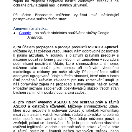
zájem na zlepšení fungování našich Webových stránek a na
ochraně práv a zájmů nás i ostatních uživatelů.
Při těchto činnostech můžeme využívat také následující
poskytovatele služeb třetích stran:
Anonymní analytika:
●
Google
– na našich stránkách používáme služby Google
Analytics.
d)
za účelem
propagace a prodeje produktů ASEKO a Aplikací.
Můžeme využít zpětnou vazbu, kterou nám dobrovolně poskytnete
k našim aktivitám. V souladu s platnými právními předpisy ji
můžeme použít ve formě citací nebo jiným způsobem v souladu s
podmínkami používání. Údaje, které shromáždíme a shrneme,
můžeme také použít jako pomoc při určování vhodného
marketingu a reklamy pro naše aktivity. Přitom můžeme sdílet
anonymní agregované údaje s třetími stranami, které nám v tomto
úsilí pomáhají. Právním základem pro toto zpracování údajů je
náš oprávněný zájem na propagaci a marketingu našich aktivit.
Případný seznam zapojených poskytovatelů služeb třetích stran
bychom vám mohli poskytnout na vaši žádost.
e)
pro interní evidenci ASEKO a pro ochranu práv a zájmů
ASEKO a ostatních uživatelů
. Můžeme shromažďovat údaje,
které jsou nezbytné k uchování důkazů o jakékoli komunikaci
mezi vámi a námi, vašich kontaktních údajů a jakýchkoli problémů
nebo sporů mezi vámi a námi. Tyto údaje můžeme použít a
zveřejnit, pokud se domníváme, že je to podle našeho vlastního
uvážení legitimní a vhodné k ochraně našich práv a zájmů a práv
a zájmů ostatních uživatelů našich Webových stránek, nebo