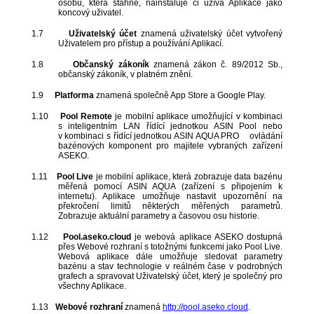
osobu, která stáhne, nainstaluje či užívá Aplikace jako
koncový uživatel.
1.7
Uživatelský účet
znamená uživatelský účet vytvořený
Uživatelem pro přístup a používání Aplikací.
1.8
Občanský zákoník
znamená zákon č. 89/2012 Sb.,
občanský zákoník, v platném znění.
1.9
Platforma
znamená společně App Store a Google Play.
1.10
Pool Remote
je mobilní aplikace umožňující v kombinaci
s inteligentním LAN řídící jednotkou ASIN Pool nebo
v kombinaci s řídící jednotkou ASIN AQUA PRO ovládání
bazénových komponent pro majitele vybraných zařízení
ASEKO.
1.11
Pool Live
je mobilní aplikace, která zobrazuje data bazénu
měřená pomocí ASIN AQUA (zařízení s připojením k
internetu). Aplikace umožňuje nastavit upozornění na
překročení limitů některých měřených parametrů.
Zobrazuje aktuální parametry a časovou osu historie.
1.12
Pool.aseko.cloud
je webová aplikace ASEKO dostupná
přes Webové rozhraní s totožnými funkcemi jako Pool Live.
Webová aplikace dále umožňuje sledovat parametry
bazénu a stav technologie v reálném čase v podrobných
grafech a spravovat Uživatelský účet, který je společný pro
všechny Aplikace.
1.13
Webové rozhraní
znamená
http://pool.aseko.cloud
.