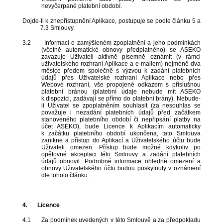
nevyčerpané platební období.
Dojde-li k znepřístupnění Aplikace, postupuje se podle článku 5 a
7.3 Smlouvy.
3.2
Informaci o zamýšleném zpoplatnění a jeho podmínkách
(včetně automatické obnovy předplatného) se ASEKO
zavazuje Uživateli aktivně písemně oznámit (v rámci
uživatelského rozhraní Aplikace a e-mailem) nejméně dva
měsíce předem společně s výzvou k zadání platebních
údajů přes Uživatelské rozhraní Aplikace nebo přes
Webové rozhraní, vše propojené odkazem s příslušnou
platební bránou (platební údaje nebude mít ASEKO
k dispozici, zadávají se přímo do platební brány). Nebude-
li Uživatel se zpoplatněním souhlasit (za nesouhlas se
považuje i nezadání platebních údajů před začátkem
stanoveného platebního období či nepřipsání platby na
účet ASEKO), bude Licence k Aplikacím automaticky
k začátku platebního období ukončena, tato Smlouva
zanikne a přístup do Aplikací a Uživatelského účtu bude
Uživateli omezen. Přístup bude možné kdykoliv po
opětovné akceptaci této Smlouvy a zadání platebních
údajů obnovit. Podrobné informace ohledně omezení a
obnovy Uživatelského účtu budou poskytnuty v oznámení
dle tohoto článku.
4.
Licence
4.1
Za podmínek uvedených v této Smlouvě a za předpokladu