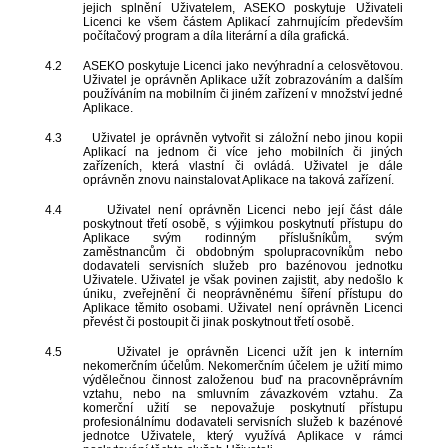
jejich splnění Uživatelem, ASEKO poskytuje Uživateli
Licenci ke všem částem Aplikací zahrnujícím především
počítačový program a díla literární a díla grafická.
4.2
ASEKO poskytuje Licenci jako nevýhradní a celosvětovou.
Uživatel je oprávněn Aplikace užít zobrazováním a dalším
používáním na mobilním či jiném zařízení v množství jedné
Aplikace.
4.3
Uživatel je oprávněn vytvořit si záložní nebo jinou kopii
Aplikací na jednom či více jeho mobilních či jiných
zařízeních, která vlastní či ovládá. Uživatel je dále
oprávněn znovu nainstalovat Aplikace na taková zařízení.
4.4
Uživatel není oprávněn Licenci nebo její část dále
poskytnout třetí osobě, s výjimkou poskytnutí přístupu do
Aplikace svým rodinným příslušníkům, svým
zaměstnancům či obdobným spolupracovníkům nebo
dodavateli servisních služeb pro bazénovou jednotku
Uživatele. Uživatel je však povinen zajistit, aby nedošlo k
úniku, zveřejnění či neoprávněnému šíření přístupu do
Aplikace těmito osobami. Uživatel není oprávněn Licenci
převést či postoupit či jinak poskytnout třetí osobě.
4.5
Uživatel je oprávněn Licenci užít jen k interním
nekomerčním účelům. Nekomerčním účelem je užití mimo
výdělečnou činnost založenou buď na pracovněprávním
vztahu, nebo na smluvním závazkovém vztahu. Za
komerční užití se nepovažuje poskytnutí přístupu
profesionálnímu dodavateli servisních služeb k bazénové
jednotce Uživatele, který využívá Aplikace v rámci