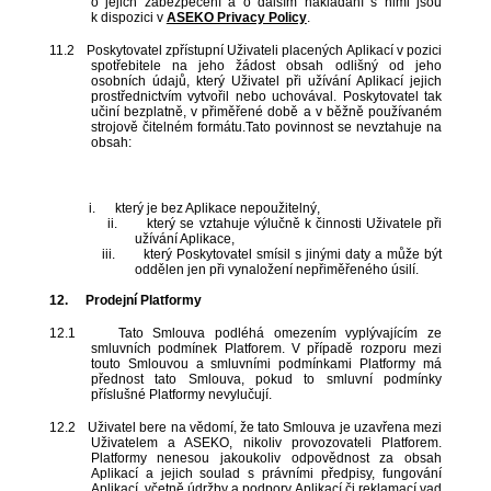
o jejich zabezpečení a o dalším nakládání s nimi jsou
k dispozici v
ASEKO Privacy Policy
.
11.2
Poskytovatel zpřístupní Uživateli placených Aplikací v pozici
spotřebitele na jeho žádost obsah odlišný od jeho
osobních údajů, který Uživatel při užívání Aplikací jejich
prostřednictvím vytvořil nebo uchovával. Poskytovatel tak
učiní bezplatně, v přiměřené době a v běžně používaném
strojově čitelném formátu.Tato povinnost se nevztahuje na
obsah:
i.
který je bez Aplikace nepoužitelný,
ii.
který se vztahuje výlučně k činnosti Uživatele při
užívání Aplikace,
iii.
který Poskytovatel smísil s jinými daty a může být
oddělen jen při vynaložení nepřiměřeného úsilí.
12.
Prodejní Platformy
12.1
Tato Smlouva podléhá omezením vyplývajícím ze
smluvních podmínek Platforem. V případě rozporu mezi
touto Smlouvou a smluvními podmínkami Platformy má
přednost tato Smlouva, pokud to smluvní podmínky
příslušné Platformy nevylučují.
12.2
Uživatel bere na vědomí, že tato Smlouva je uzavřena mezi
Uživatelem a ASEKO, nikoliv provozovateli Platforem.
Platformy nenesou jakoukoliv odpovědnost za obsah
Aplikací a jejich soulad s právními předpisy, fungování
Aplikací, včetně údržby a podpory Aplikací či reklamací vad