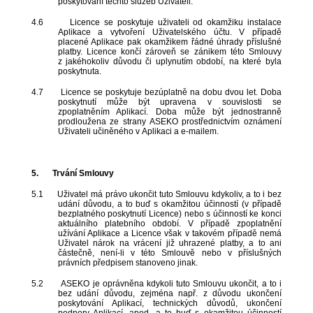
poskytování těchto služeb Uživateli.
4.6
Licence se poskytuje uživateli od okamžiku instalace
Aplikace a vytvoření Uživatelského účtu. V případě
placené Aplikace pak okamžikem řádné úhrady příslušné
platby. Licence končí zároveň se zánikem této Smlouvy
z jakéhokoliv důvodu či uplynutím období, na které byla
poskytnuta.
4.7
Licence se poskytuje bezúplatně na dobu dvou let. Doba
poskytnutí může být upravena v souvislosti se
zpoplatněním Aplikací. Doba může být jednostranně
prodloužena ze strany ASEKO prostřednictvím oznámení
Uživateli učiněného v Aplikaci a e-mailem.
5.
Trvání Smlouvy
5.1
Uživatel má právo ukončit tuto Smlouvu kdykoliv, a to i bez
udání důvodu, a to buď s okamžitou účinností (v případě
bezplatného poskytnutí Licence) nebo s účinností ke konci
aktuálního platebního období. V případě zpoplatnění
užívání Aplikace a Licence však v takovém případě nemá
Uživatel nárok na vrácení již uhrazené platby, a to ani
částečně, není-li v této Smlouvě nebo v příslušných
právních předpisem stanoveno jinak.
5.2
ASEKO je oprávněna kdykoli tuto Smlouvu ukončit, a to i
bez udání důvodu, zejména např. z důvodu ukončení
poskytování Aplikací, technických důvodů, ukončení