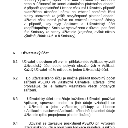
podpory Aplikací, apod. a to buď s okamžitou účinností
nebo s účinností ke konci aktuálního platebního období.
V případě zpoplatněné Licence však má Uživatel v případě
okamžitého ukončení nárok na vrácení poměrné části
platby uhrazené za ještě nevyčerpané platební období.
Uživatel však nemá právo na vrácení uhrazené částky
v případě, kdy byly Aplikace a Uživatelský účet
znepřístupněny a Smlouva vypovězena z důvodu porušení
této Smlouvy ze strany Uživatele (zejména, avšak nikoliv
výlučně, článku 4,6, a 8 Smlouvy).
6.
Uživatelský účet
6.1
Uživatel je povinen při prvním přihlášení do Aplikace vytvořit
Uživatelský účet podle pokynů obsažených v Aplikaci.
Každý Uživatel může mít pouze jeden Uživatelský účet.
6.2
Do Uživatelského účtu je možné přiřadit libovolný počet
zařízení ASEKO ve vlastnictví Uživatele. Uživatel tímto
prohlašuje, že je řádným vlastníkem všech přidaných
zařízení.
6.3
Uživatelský účet umožňuje každému Uživateli používat
Aplikace, spravovat osobní a jiné údaje vztahující se
k Uživateli a jeho zařízením, přístupy a Licence
k Aplikacím, nastavení Aplikací a případně i platební údaje
Uživatele (přes propojenou platební bránu).
6.4
Uživatel se zavazuje poskytnout ASEKO při vytvoření
Uživatelského účtu a používání Aplikace pravdivé, a nikoliv