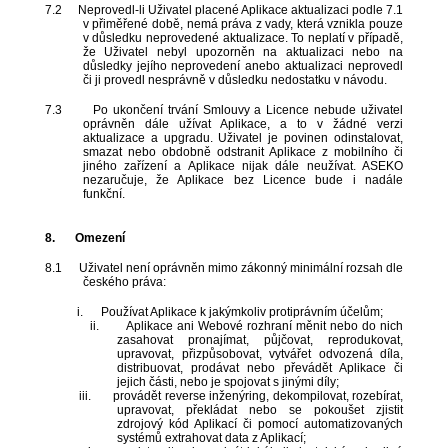
7.2
Neprovedl-li Uživatel placené Aplikace aktualizaci podle 7.1
v přiměřené době, nemá práva z vady, která vznikla pouze
v důsledku neprovedené aktualizace. To neplatí v případě,
že Uživatel nebyl upozorněn na aktualizaci nebo na
důsledky jejího neprovedení anebo aktualizaci neprovedl
či ji provedl nesprávně v důsledku nedostatku v návodu.
7.3
Po ukončení trvání Smlouvy a Licence nebude uživatel
oprávněn dále užívat Aplikace, a to v žádné verzi
aktualizace a upgradu. Uživatel je povinen odinstalovat,
smazat nebo obdobně odstranit Aplikace z mobilního či
jiného zařízení a Aplikace nijak dále neužívat. ASEKO
nezaručuje, že Aplikace bez Licence bude i nadále
funkční.
8.
Omezení
8.1
Uživatel není oprávněn mimo zákonný minimální rozsah dle
českého práva:
i.
Používat Aplikace k jakýmkoliv protiprávním účelům;
ii.
Aplikace ani Webové rozhraní měnit nebo do nich
zasahovat pronajímat, půjčovat, reprodukovat,
upravovat, přizpůsobovat, vytvářet odvozená díla,
distribuovat, prodávat nebo převádět Aplikace či
jejich části, nebo je spojovat s jinými díly;
iii.
provádět reverse inženýring, dekompilovat, rozebírat,
upravovat, překládat nebo se pokoušet zjistit
zdrojový kód Aplikací či pomocí automatizovaných
systémů extrahovat data z Aplikací;