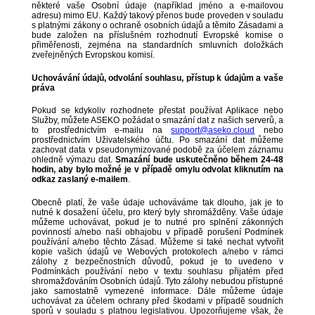
některé vaše Osobní údaje (například jméno a e-mailovou
adresu) mimo EU. Každý takový přenos bude proveden v souladu
s platnými zákony o ochraně osobních údajů a těmito Zásadami a
bude založen na příslušném rozhodnutí Evropské komise o
přiměřenosti, zejména na standardních smluvních doložkách
zveřejněných Evropskou komisí.
Uchovávání údajů, odvolání souhlasu, přístup k údajům a vaše
práva
Pokud se kdykoliv rozhodnete přestat používat Aplikace nebo
Služby, můžete ASEKO požádat o smazání dat z našich serverů, a
to prostřednictvím e-mailu na
support@aseko.cloud
nebo
prostřednictvím Uživatelského účtu. Po smazání dat můžeme
zachovat data v pseudonymizované podobě za účelem záznamu
ohledně výmazu dat.
Smazání bude uskutečněno během 24-48
hodin, aby bylo možné je v případě omylu odvolat kliknutím na
odkaz zaslaný e-mailem
.
Obecně platí, že vaše údaje uchováváme tak dlouho, jak je to
nutné k dosažení účelu, pro který byly shromážděny. Vaše údaje
můžeme uchovávat, pokud je to nutné pro splnění zákonných
povinností a/nebo naši obhajobu v případě porušení Podmínek
používání a/nebo těchto Zásad. Můžeme si také nechat vytvořit
kopie vašich údajů ve Webových protokolech a/nebo v rámci
zálohy z bezpečnostních důvodů, pokud je to uvedeno v
Podmínkách používání nebo v textu souhlasu přijatém před
shromažďováním Osobních údajů. Tyto zálohy nebudou přístupné
jako samostatně vymezené informace. Dále můžeme údaje
uchovávat za účelem ochrany před škodami v případě soudních
sporů v souladu s platnou legislativou. Upozorňujeme však, že