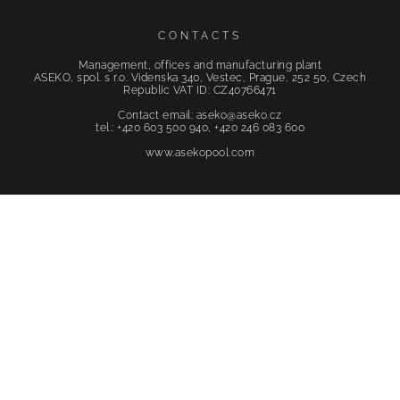
CONTACTS
Management, offices and manufacturing plant
ASEKO, spol. s r.o. Videnska 340, Vestec, Prague, 252 50, Czech
Republic VAT ID: CZ40766471
Contact email: aseko@aseko.cz
tel.: +420 603 500 940, +420 246 083 600
www.asekopool.com