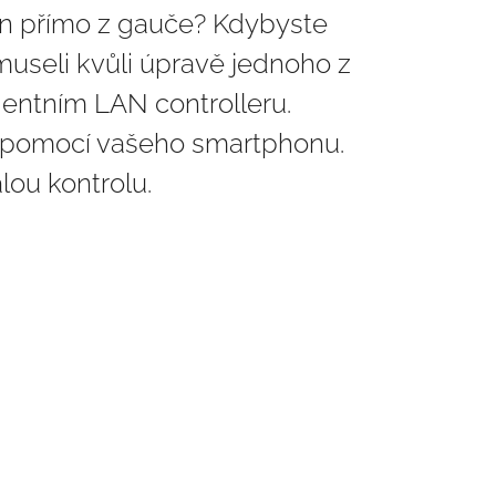
azén přímo z gauče? Kdybyste
useli kvůli úpravě jednoho z
igentním LAN controlleru.
m pomocí vašeho smartphonu.
lou kontrolu.