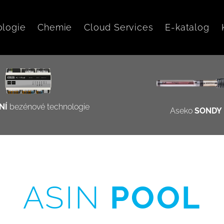
ologie
Chemie
Cloud Services
E-katalog
NÍ
bezénové technologie
Aseko
SONDY
ASIN
POOL