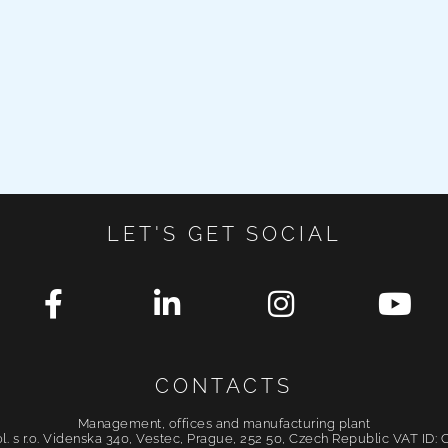
LET'S GET SOCIAL
CONTACTS
Management, offices and manufacturing plant
. s r.o. Videnska 340, Vestec, Prague, 252 50, Czech Republic VAT ID