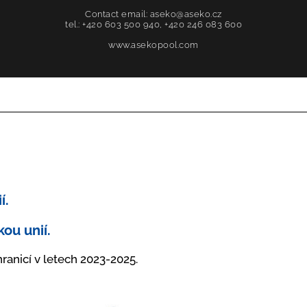
Contact email: aseko@aseko.cz
tel.: +420 603 500 940, +420 246 083 600
www.asekopool.com
í.
ou unií.
hranicí v letech 2023-2025.