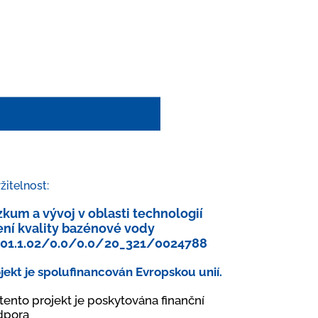
žitelnost:
kum a vývoj v oblasti technologií
ení kvality bazénové vody
.01.1.02/0.0/0.0/20_321/0024788
jekt je spolufinancován Evropskou unií.
tento projekt je poskytována finanční
dpora