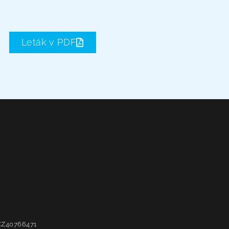
Leták v PDF
: CZ40766471