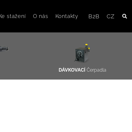
Ke stažení
O nás
Kontakty
B2B
CZ
DÁVKOVACÍ
Čerpadla