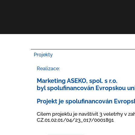
Projekty
Realizace:
Marketing ASEKO, spol. s r.o.
byl spolufinancován Evropskou uni
Projekt je spolufinancován Evropsk
Cílem projektu je navštívit 3 veletrhy v za
CZ.01.02.01/04/23_017/0001891