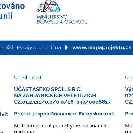
Udržitelnost:
Udr
ÚČAST ASEKO SPOL. S R.O.
Výz
NA ZAHRANIČNÍCH VELETRZÍCH
říz
CZ.01.2.111/0.0/0.0/16_047/0008817
CZ
,
Projekt je spolufinancován Evropskou unií.
Pro
ivit
Na tento projekt je poskytována finanční
Na 
podpora
po
í.