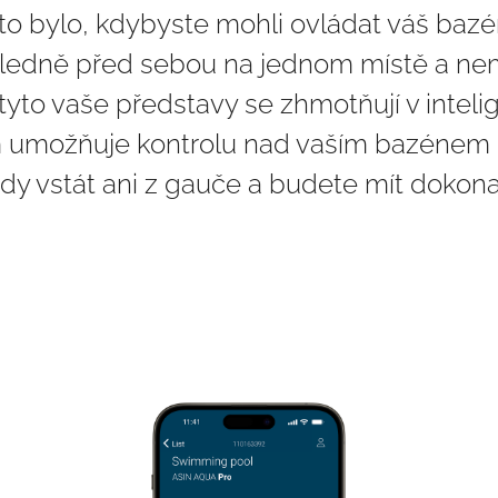
by to bylo, kdybyste mohli ovládat váš b
ledně před sebou na jednom místě a nem
tyto vaše představy se zhmotňují v intel
vám umožňuje kontrolu nad vaším bazéne
y vstát ani z gauče a budete mít dokona