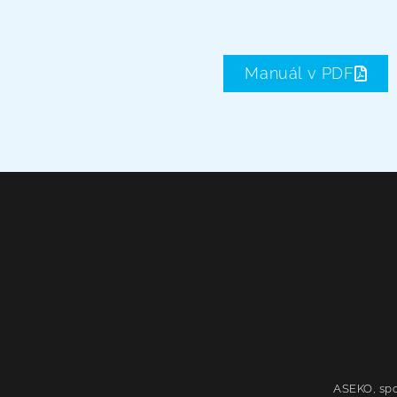
Manuál v PDF
ASEKO, spol